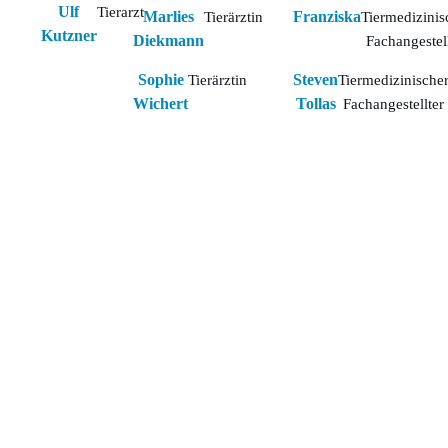
Ulf
Tierarzt
Marlies
Franziska
Tierärztin
Tiermedizinis
Kutzner
Diekmann
Fachangestel
Sophie
Steven
Tierärztin
Tiermedizinische
Wichert
Tollas
Fachangestellter
Ob stationäre
STATIONÄRE
Überwachung nach
einer Operation
BETREUUNG
oder Intensivpflege
für ein krankes
Tier, das z.B. eine
Infusionstherapie
benötigt: Wir