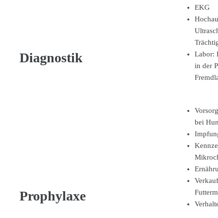
EKG
Hochau
Ultrasc
Trächti
Diagnostik
Labor: 
in der 
Fremdl
Vorsor
bei Hu
Impfun
Kennze
Mikroc
Ernähr
Verkauf
Prophylaxe
Futtermi
Verhalt