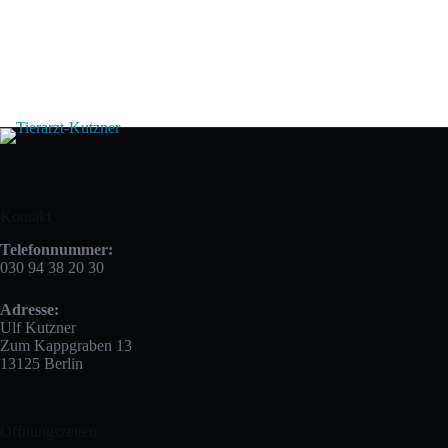
haben stationäre
Boxen für (fast)
jede Tiergröße.
Kontakt
Telefonnummer:
030 94 38 20 30
Adresse:
Ulf Kutzner
Zum Kappgraben 13
13125 Berlin
Öffnungszeiten